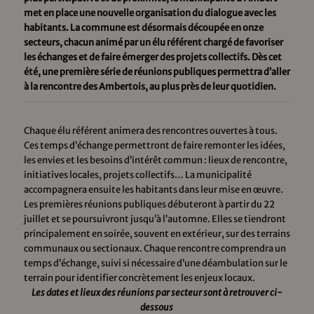
met en place une nouvelle organisation du dialogue avec les
habitants. La commune est désormais découpée en onze
secteurs, chacun animé par un élu référent chargé de favoriser
les échanges et de faire émerger des projets collectifs. Dès cet
été, une première série de réunions publiques permettra d’aller
à la rencontre des Ambertois, au plus près de leur quotidien.
Chaque élu référent animera des rencontres ouvertes à tous.
Ces temps d’échange permettront de faire remonter les idées,
les envies et les besoins d’intérêt commun : lieux de rencontre,
initiatives locales, projets collectifs… La municipalité
accompagnera ensuite les habitants dans leur mise en œuvre.
Les premières réunions publiques débuteront à partir du 22
juillet et se poursuivront jusqu’à l’automne. Elles se tiendront
principalement en soirée, souvent en extérieur, sur des terrains
communaux ou sectionaux. Chaque rencontre comprendra un
temps d’échange, suivi si nécessaire d’une déambulation sur le
terrain pour identifier concrètement les enjeux locaux.
Les dates et lieux des réunions par secteur sont à retrouver ci-
dessous