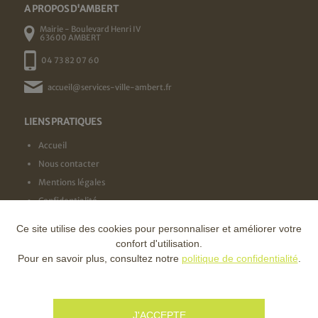
A PROPOS D'AMBERT
Mairie - Boulevard Henri IV
63600 AMBERT
04 73 82 07 60
accueil@services-ville-ambert.fr
LIENS PRATIQUES
Accueil
Nous contacter
Mentions légales
Confidentialité
Ce site utilise des cookies pour personnaliser et améliorer votre
NOS LABELS
confort d'utilisation.
Pour en savoir plus, consultez notre
politique de confidentialité
.
NOS FINANCEURS
J'ACCEPTE