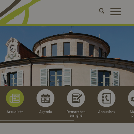
Actualités
Agenda
Démarches
Annuaires
Ma
en ligne
p