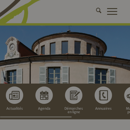
Actualités
Agenda
Démarches
Annuaires
Ma
en ligne
p