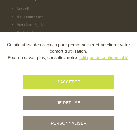
Accueil
Nous contacter
Mentions légales
Confidentialité
Ce site utilise des cookies pour personnaliser et améliorer votre
NOS LABELS
confort d'utilisation.
Pour en savoir plus, consultez notre
politique de confidentialité
.
NOS FINANCEURS
J'ACCEPTE
JE REFUSE
PERSONNALISER
© Copyright - Ville d'Ambert