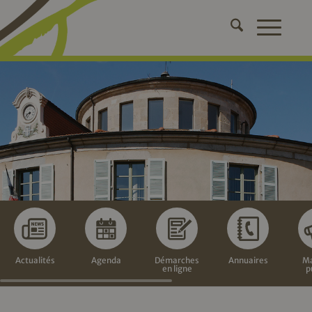
Actualités
Agenda
Démarches
Annuaires
Ma
en ligne
p