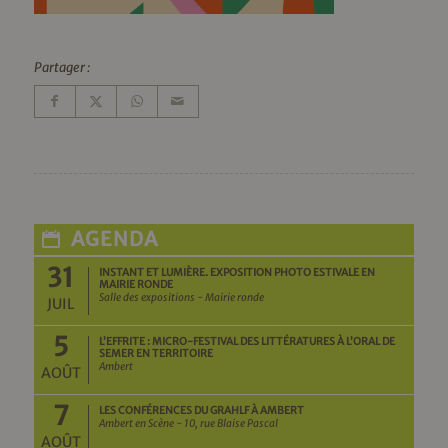
Partager :
AGENDA
31
INSTANT ET LUMIÈRE. EXPOSITION PHOTO ESTIVALE EN
MAIRIE RONDE
Salle des expositions - Mairie ronde
JUIL
5
L’EFFRITE : MICRO-FESTIVAL DES LITTÉRATURES À L’ORAL DE
SEMER EN TERRITOIRE
Ambert
AOÛT
7
LES CONFÉRENCES DU GRAHLF À AMBERT
Ambert en Scène - 10, rue Blaise Pascal
AOÛT