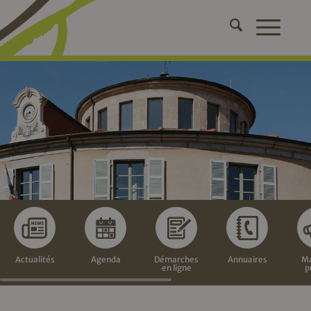
Actualités
Agenda
Démarches
Annuaires
Ma
en ligne
p