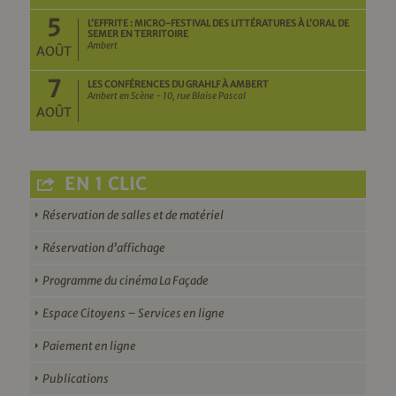
5
L’EFFRITE : MICRO-FESTIVAL DES LITTÉRATURES À L’ORAL DE
SEMER EN TERRITOIRE
Ambert
AOÛT
7
LES CONFÉRENCES DU GRAHLF À AMBERT
Ambert en Scène - 10, rue Blaise Pascal
AOÛT
EN 1 CLIC
Réservation de salles et de matériel
Réservation d’affichage
Programme du cinéma La Façade
Espace Citoyens – Services en ligne
Paiement en ligne
Publications