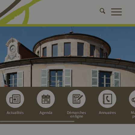
Actualités
Agenda
Démarches
Annuaires
Ma
en ligne
p