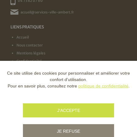
04 73 82 07 60
accueil@services-ville-ambert.fr
LIENS PRATIQUES
Accueil
Nous contacter
Mentions légales
Confidentialité
Ce site utilise des cookies pour personnaliser et améliorer votre
NOS LABELS
confort d'utilisation.
Pour en savoir plus, consultez notre
politique de confidentialité
.
NOS FINANCEURS
J'ACCEPTE
JE REFUSE