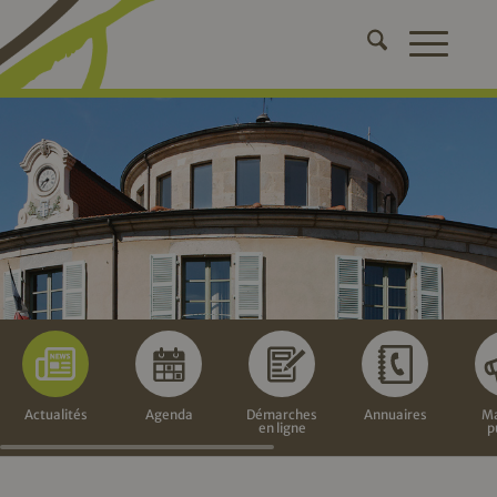
Actualités
Agenda
Démarches
Annuaires
Ma
en ligne
p