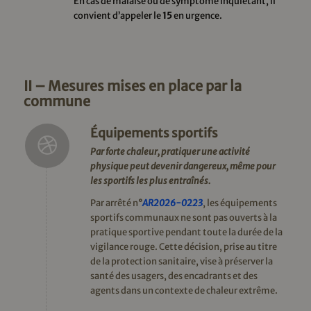
En cas de malaise ou de symptôme inquiétant, il
convient d’appeler le
15
en urgence.
II – Mesures mises en place par la
commune
Équipements sportifs
Par forte chaleur, pratiquer une activité
physique peut devenir dangereux, même pour
les sportifs les plus entraînés.
Par arrêté n
°
AR2026-0223
, les équipements
sportifs communaux ne sont pas ouverts à la
pratique sportive pendant toute la durée de la
vigilance rouge. Cette décision, prise au titre
de la protection sanitaire, vise à préserver la
santé des usagers, des encadrants et des
agents dans un contexte de chaleur extrême.