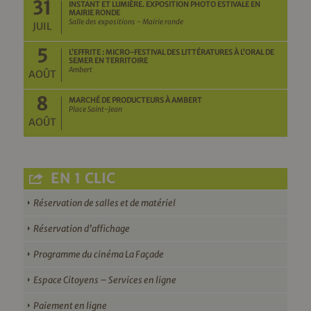
31
INSTANT ET LUMIÈRE. EXPOSITION PHOTO ESTIVALE EN
MAIRIE RONDE
Salle des expositions - Mairie ronde
JUIL
5
L’EFFRITE : MICRO-FESTIVAL DES LITTÉRATURES À L’ORAL DE
SEMER EN TERRITOIRE
Ambert
AOÛT
8
MARCHÉ DE PRODUCTEURS À AMBERT
Place Saint-Jean
AOÛT
EN 1 CLIC
Réservation de salles et de matériel
Réservation d’affichage
Programme du cinéma La Façade
Espace Citoyens – Services en ligne
Paiement en ligne