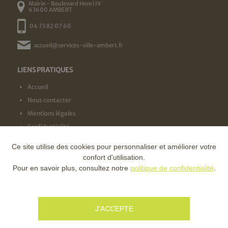
Mairie - Boulevard Henri IV
63600 AMBERT
04 73 82 07 60
accueil@services-ville-ambert.fr
LIENS PRATIQUES
Accueil
Nous contacter
Mentions légales
Confidentialité
Ce site utilise des cookies pour personnaliser et améliorer votre
NOS LABELS
confort d'utilisation.
Pour en savoir plus, consultez notre
politique de confidentialité
.
NOS FINANCEURS
J'ACCEPTE