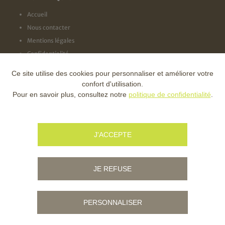
Accueil
Nous contacter
Mentions légales
Confidentialité
Ce site utilise des cookies pour personnaliser et améliorer votre
NOS LABELS
confort d'utilisation.
Pour en savoir plus, consultez notre
politique de confidentialité
.
NOS FINANCEURS
J'ACCEPTE
JE REFUSE
PERSONNALISER
© Copyright - Ville d'Ambert