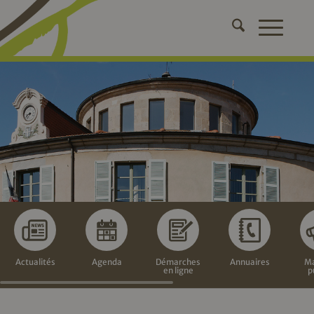
Actualités
Agenda
Démarches
Annuaires
Ma
en ligne
p