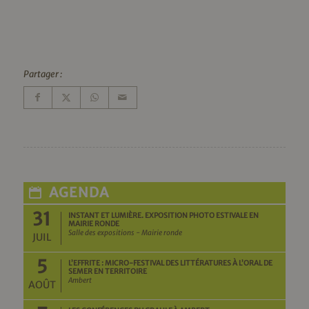
Partager :
AGENDA
31
INSTANT ET LUMIÈRE. EXPOSITION PHOTO ESTIVALE EN
MAIRIE RONDE
Salle des expositions - Mairie ronde
JUIL
5
L’EFFRITE : MICRO-FESTIVAL DES LITTÉRATURES À L’ORAL DE
SEMER EN TERRITOIRE
Ambert
AOÛT