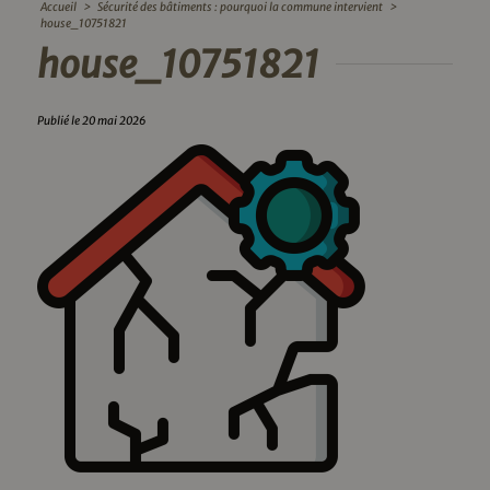
Accueil
>
Sécurité des bâtiments : pourquoi la commune intervient
>
house_10751821
house_10751821
Publié le 20 mai 2026