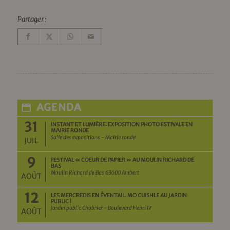
Partager :
AGENDA
31
INSTANT ET LUMIÈRE. EXPOSITION PHOTO ESTIVALE EN
MAIRIE RONDE
Salle des expositions - Mairie ronde
JUIL
9
FESTIVAL « COEUR DE PAPIER » AU MOULIN RICHARD DE
BAS
Moulin Richard de Bas 63600 Ambert
AOÛT
12
LES MERCREDIS EN ÉVENTAIL. MO CUISHLE AU JARDIN
PUBLIC !
Jardin public Chabrier - Boulevard Henri IV
AOÛT