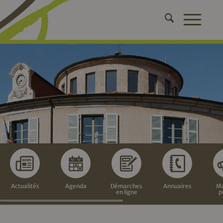
Actualités
Agenda
Démarches
Annuaires
Ma
en ligne
p