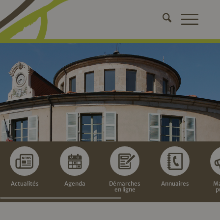
Actualités
Agenda
Démarches
Annuaires
Ma
en ligne
p