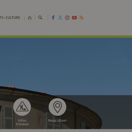
RETOUR
TS-CULTURE
À
L'ACCUEIL
Infos
Nous situer
travaux