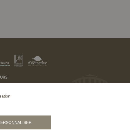
EURS
sation.
PERSONNALISER