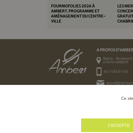
FOURMOFOLIES 2026 À
LES MER
AMBERT. PROGRAMME ET
CONCERT
AMÉNAGEMENT DU CENTRE-
GRATUIT
VILLE
CHABRIE
A PROPOS D'AMBE
Mairie - Boulevard 
63600 AMBERT
04 73 82 07 60
accueil@services
Ce sit
J'ACCEPTE