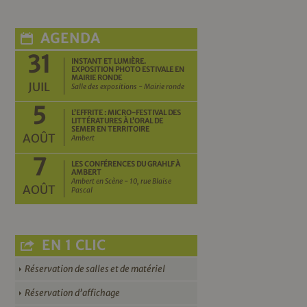
AGENDA
31
INSTANT ET LUMIÈRE.
EXPOSITION PHOTO ESTIVALE EN
MAIRIE RONDE
JUIL
Salle des expositions - Mairie ronde
5
L’EFFRITE : MICRO-FESTIVAL DES
LITTÉRATURES À L’ORAL DE
SEMER EN TERRITOIRE
AOÛT
Ambert
7
LES CONFÉRENCES DU GRAHLF À
AMBERT
Ambert en Scène - 10, rue Blaise
AOÛT
Pascal
EN 1 CLIC
Réservation de salles et de matériel
Réservation d’affichage