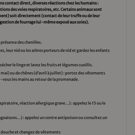
ns contact direct, diverses réactions chez les humains :
tions des voies respiratoires, etc. Certains animaux sont
nt) soit directement (contact de leur truffe ou de leur
ingestion de fourrage lui-même exposé aux soies).
 présence des chenilles.
s, leur nid ou les arbres porteurs de nid et gardez les enfants
sécher le linge et lavez les fruits et légumes cueillis.
 mai) ou de chênes (d’avril à juillet) : portez des vêtements
ez-vous les mains au retour de la promenade.
spiratoire, réaction allergique grave…) : appelez le 15 ou le
eaisons…) : appelez un centre antipoison ou consultez un
ne douche et changez de vêtements