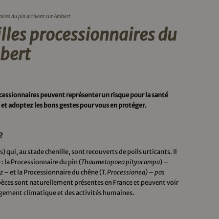
aires du pin arrivent sur Ambert
nilles processionnaires du
mbert
ocessionnaires peuvent représenter un risque pour la santé
et adoptez les bons gestes pour vous en protéger.
?
 qui, au stade chenille, sont recouverts de poils urticants. Il
: la Processionnaire du pin (
Thaumetopoea pityocampa
) –
z
– et la Processionnaire du chêne (
T. Processionea)
–
pas
èces sont naturellement présentes en France et peuvent voir
angement climatique et des activités humaines.