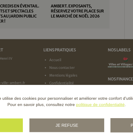
CREDIS EN ÉVENTAIL.
AMBERT. EXPOSANTS,
S ET SPECTACLES
RÉSERVEZ VOTRE PLACE SUR
S AU JARDIN PUBLIC
LE MARCHÉ DE NOËL 2026
R !
RT
LIENS PRATIQUES
NOS LABELS
Henri IV
Accueil
Nous contacter
Mentions légales
NOS FINANC
-ville-ambert.fr
Confidentialité
e utilise des cookies pour personnaliser et améliorer votre confort d'utili
Pour en savoir plus, consultez notre
politique de confidentialité
.
JE REFUSE