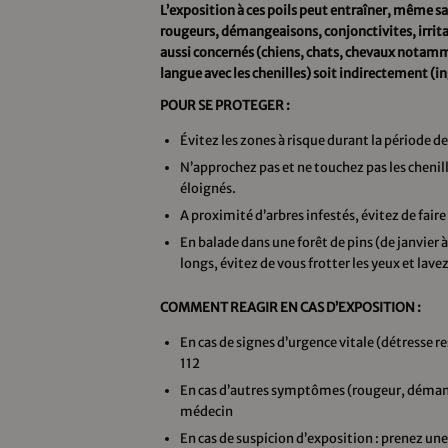
L’exposition à ces poils peut entraîner, même sa
rougeurs, démangeaisons, conjonctivites, irrita
aussi concernés (chiens, chats, chevaux notamme
langue avec les chenilles) soit indirectement (
POUR SE PROTEGER :
Évitez les zones à risque durant la période de
N’approchez pas et ne touchez pas les chenille
éloignés.
A proximité d’arbres infestés, évitez de faire 
En balade dans une forêt de pins (de janvier à
longs, évitez de vous frotter les yeux et lav
COMMENT REAGIR EN CAS D’EXPOSITION :
En cas de signes d’urgence vitale (détresse re
112
En cas d’autres symptômes (rougeur, démang
médecin
En cas de suspicion d’exposition : prenez u