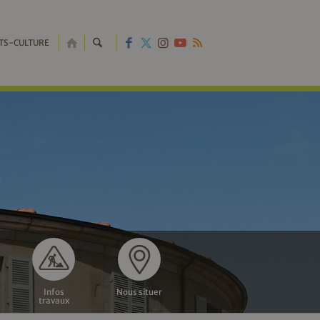
RETOUR
TS-CULTURE
À
L'ACCUEIL
Infos
Nous situer
travaux