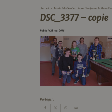
Accueil
>
Tarot club d’Ambert : la section jeunes brille au 
DSC_3377 – copie
Publié le 23 mai 2018
Partager :