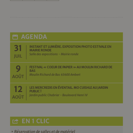
AGENDA
31
INSTANT ET LUMIÈRE. EXPOSITION PHOTO ESTIVALE EN
MAIRIE RONDE
Salle des expositions - Mairie ronde
JUIL
9
FESTIVAL « COEUR DE PAPIER » AU MOULIN RICHARD DE
BAS
Moulin Richard de Bas 63600 Ambert
AOÛT
12
LES MERCREDIS EN ÉVENTAIL. MO CUISHLE AU JARDIN
PUBLIC !
Jardin public Chabrier - Boulevard Henri IV
AOÛT
EN 1 CLIC
Réservation de salles et de matériel