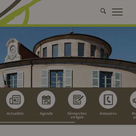
Actualités
Agenda
Démarches
Annuaires
Ma
en ligne
p