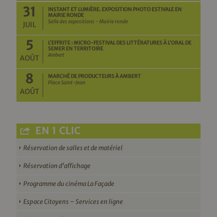
31
INSTANT ET LUMIÈRE. EXPOSITION PHOTO ESTIVALE EN
MAIRIE RONDE
Salle des expositions - Mairie ronde
JUIL
5
L’EFFRITE : MICRO-FESTIVAL DES LITTÉRATURES À L’ORAL DE
SEMER EN TERRITOIRE
Ambert
AOÛT
8
MARCHÉ DE PRODUCTEURS À AMBERT
Place Saint-Jean
AOÛT
EN 1 CLIC
Réservation de salles et de matériel
Réservation d’affichage
Programme du cinéma La Façade
Espace Citoyens – Services en ligne