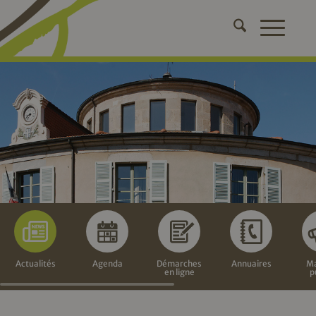
Actualités
Agenda
Démarches
Annuaires
Ma
en ligne
p