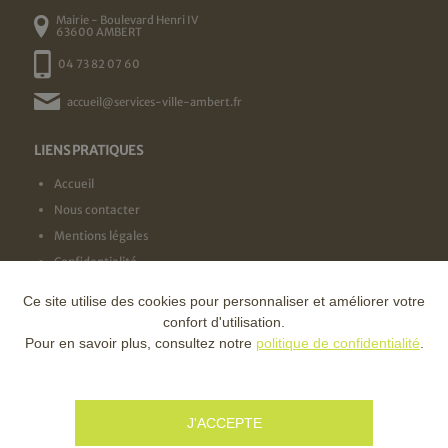
Mairie - Boulevard Henri IV
63600 AMBERT
04 73 82 07 60
accueil@services-ville-ambert.fr
LIENS PRATIQUES
Accueil
Nous contacter
Mentions légales
Confidentialité
Ce site utilise des cookies pour personnaliser et améliorer votre
NOS LABELS
confort d'utilisation.
Pour en savoir plus, consultez notre
politique de confidentialité
.
NOS FINANCEURS
J'ACCEPTE