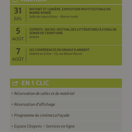
31
INSTANT ET LUMIÈRE. EXPOSITION PHOTO ESTIVALE EN
MAIRIE RONDE
Salle des expositions - Mairie ronde
JUIL
5
L’EFFRITE : MICRO-FESTIVAL DES LITTÉRATURES À L’ORAL DE
SEMER EN TERRITOIRE
Ambert
AOÛT
7
LES CONFÉRENCES DU GRAHLF À AMBERT
Ambert en Scène - 10, rue Blaise Pascal
AOÛT
EN 1 CLIC
Réservation de salles et de matériel
Réservation d’affichage
Programme du cinéma La Façade
Espace Citoyens – Services en ligne