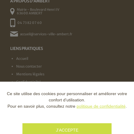
A PROPOS D'AMBERT
Mairie - Boulevard Henri IV
63600 AMBERT
04 73 82 07 60
accueil@services-ville-ambert.fr
LIENS PRATIQUES
Accueil
Nous contacter
Mentions légales
Confidentialité
Ce site utilise des cookies pour personnaliser et améliorer votre
NOS LABELS
confort d'utilisation.
Pour en savoir plus, consultez notre
politique de confidentialité
.
NOS FINANCEURS
J'ACCEPTE