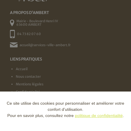
A PROPOS D'AMBERT
Mairie - Boulevard Henri IV
63600 AMBERT
04 73 82 07 60
accueil@services-ville-ambert.fr
LIENS PRATIQUES
Accueil
Nous contacter
Mentions légales
Confidentialité
Ce site utilise des cookies pour personnaliser et améliorer votre
NOS LABELS
confort d'utilisation.
Pour en savoir plus, consultez notre
politique de confidentialité
.