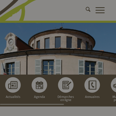
Actualités
Agenda
Démarches
Annuaires
Ma
en ligne
p