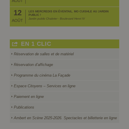
AOÛT
12
LES MERCREDIS EN ÉVENTAIL. MO CUISHLE AU JARDIN
PUBLIC !
Jardin public Chabrier - Boulevard Henri IV
AOÛT
EN 1 CLIC
Réservation de salles et de matériel
Réservation d’affichage
Programme du cinéma La Façade
Espace Citoyens – Services en ligne
Paiement en ligne
Publications
Ambert en Scène 2025-2026. Spectacles et billetterie en ligne