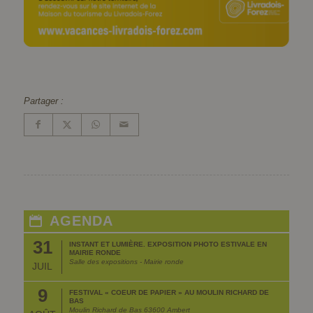
Partager :
AGENDA
31
INSTANT ET LUMIÈRE. EXPOSITION PHOTO ESTIVALE EN
MAIRIE RONDE
Salle des expositions - Mairie ronde
JUIL
9
FESTIVAL « COEUR DE PAPIER » AU MOULIN RICHARD DE
BAS
Moulin Richard de Bas 63600 Ambert