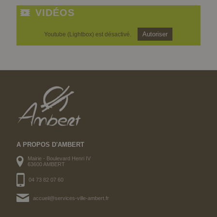
VIDÉOS
Autoriser
Youtube (Lightbox) est désactivé.
A PROPOS D'AMBERT
Mairie - Boulevard Henri IV
63600 AMBERT
04 73 82 07 60
accueil@services-ville-ambert.fr