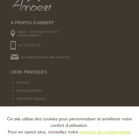
A PROPOS D'AMBERT
Mairie - Boulevard Henri IV
63600 AMBERT
04 73 82 07 60
accueil@services-ville-ambert.fr
LIENS PRATIQUES
Accueil
Nous contacter
Mentions légales
Confidentialité
Ce site utilise des cookies pour personnaliser et améliorer votre
NOS LABELS
confort d'utilisation.
Pour en savoir plus, consultez notre
politique de confidentialité
.