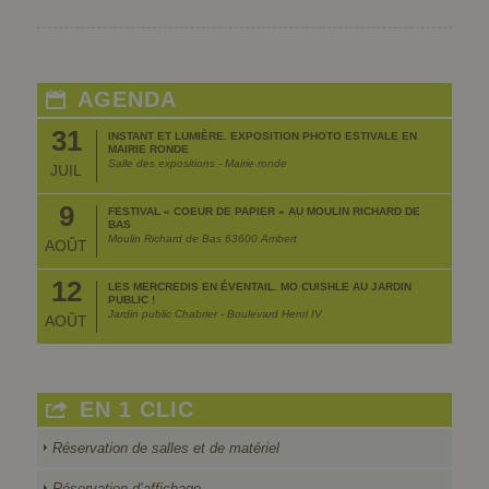
AGENDA
31
INSTANT ET LUMIÈRE. EXPOSITION PHOTO ESTIVALE EN
MAIRIE RONDE
Salle des expositions - Mairie ronde
JUIL
9
FESTIVAL « COEUR DE PAPIER » AU MOULIN RICHARD DE
BAS
Moulin Richard de Bas 63600 Ambert
AOÛT
12
LES MERCREDIS EN ÉVENTAIL. MO CUISHLE AU JARDIN
PUBLIC !
Jardin public Chabrier - Boulevard Henri IV
AOÛT
EN 1 CLIC
Réservation de salles et de matériel
Réservation d’affichage